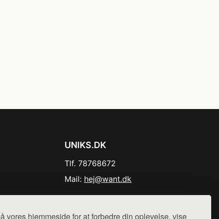
UNIKS.DK
Tlf. 78768672
Mail:
hej@want.dk
Cookie- og privatlivspolitik
å vores hjemmeside for at forbedre din oplevelse, vise