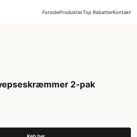
Forside
Produkter
Top Rabatter
Kontakt
Hvepseskræmmer 2-pak
Køb her