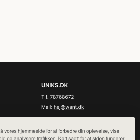
UNIKS.DK
Tlf. 78768672
Mail:
hej@want.dk
Cookie- og privatlivspolitik
å vores hjemmeside for at forbedre din oplevelse, vise
ld og analysere trafikken. Kort sagt: for at siden fungerer