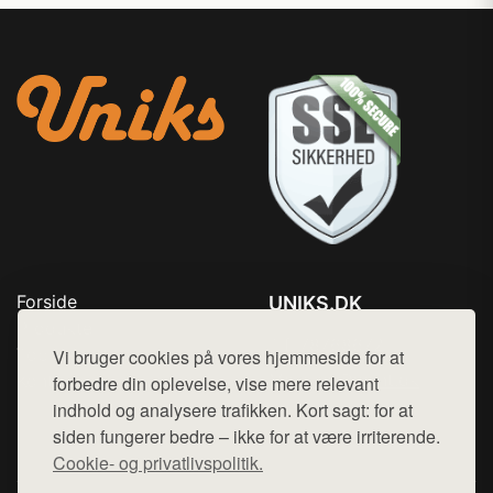
Forside
UNIKS.DK
Produkter
Tlf. 78768672
Top Rabatter
Vi bruger cookies på vores hjemmeside for at
Mail:
hej@want.dk
Kontakt
forbedre din oplevelse, vise mere relevant
indhold og analysere trafikken. Kort sagt: for at
Cookie- og privatlivspolitik
siden fungerer bedre – ikke for at være irriterende.
Cookie- og privatlivspolitik.