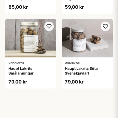
85,00 kr
59,00 kr
UNKNOWN
UNKNOWN
Haupt Lakrits
Haupt Lakrits Söta
Smålänningar​
Svenskjävlar!
79,00 kr
79,00 kr