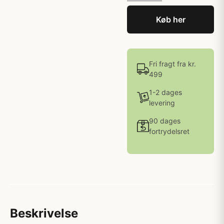
Køb her
Fri fragt fra kr.
499
1-2 dages
levering
90 dages
fortrydelsret
Beskrivelse