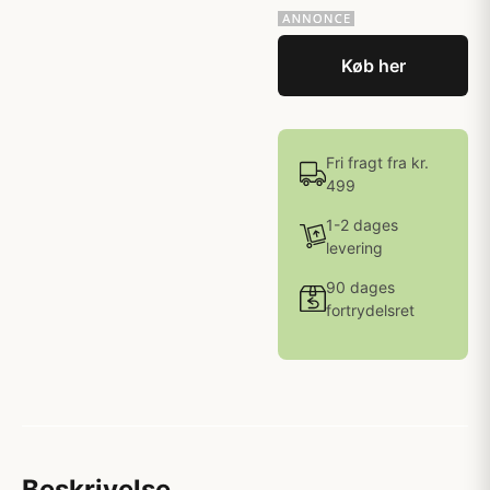
Køb her
Fri fragt fra kr.
499
1-2 dages
levering
90 dages
fortrydelsret
Beskrivelse