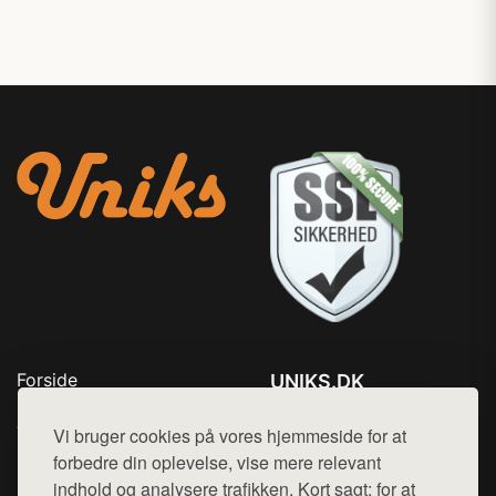
Forside
UNIKS.DK
Produkter
Tlf. 78768672
Top Rabatter
Vi bruger cookies på vores hjemmeside for at
Mail:
hej@want.dk
Kontakt
forbedre din oplevelse, vise mere relevant
indhold og analysere trafikken. Kort sagt: for at