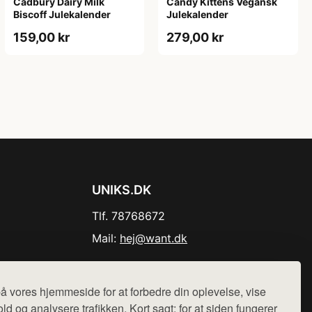
Cadbury Dairy Milk
Candy Kittens Vegansk
Biscoff Julekalender
Julekalender
159,00 kr
279,00 kr
UNIKS.DK
Tlf. 78768672
Mail:
hej@want.dk
Cookie- og privatlivspolitik
å vores hjemmeside for at forbedre din oplevelse, vise
ld og analysere trafikken. Kort sagt: for at siden fungerer