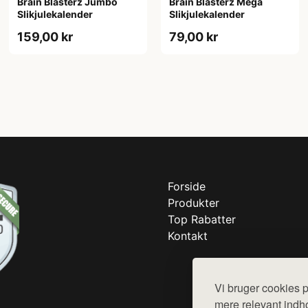
Brain Blasterz Jumbo
Brain Blasterz Mega
Slikjulekalender
Slikjulekalender
159,00 kr
79,00 kr
Forside
Produkter
Top Rabatter
Kontakt
Vi bruger cookies p
mere relevant indho