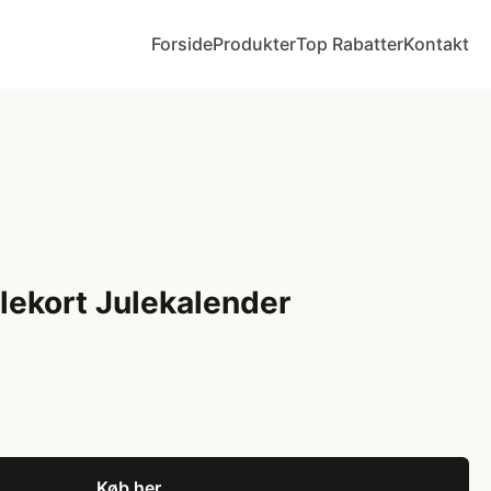
Forside
Produkter
Top Rabatter
Kontakt
ekort Julekalender
Køb her