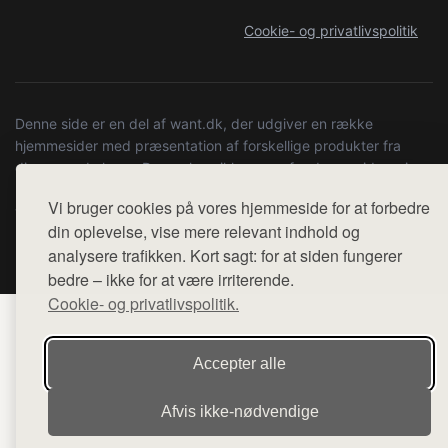
Cookie- og privatlivspolitik
Denne side er en del af want.dk, der udgiver en række
hjemmesider med præsentation af forskellige produkter fra
diverse webshops. Der sælges ikke varer fra denne side - vi
henviser til de shops, som sælger varen. Vi har heller ikke
Vi bruger cookies på vores hjemmeside for at forbedre
varerne på lager.
din oplevelse, vise mere relevant indhold og
analysere trafikken. Kort sagt: for at siden fungerer
© 2026 uniks.dk. Alle rettigheder forbeholdes.
bedre – ikke for at være irriterende.
Cookie- og privatlivspolitik.
Accepter alle
Afvis ikke‑nødvendige