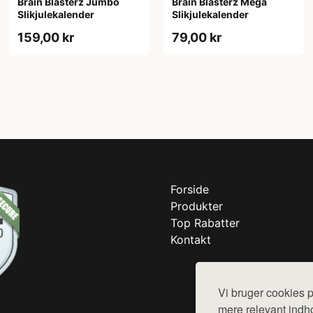
Brain Blasterz Jumbo
Brain Blasterz Mega
Slikjulekalender
Slikjulekalender
159,00 kr
79,00 kr
Forside
Produkter
Top Rabatter
Kontakt
Vi bruger cookies p
mere relevant indho