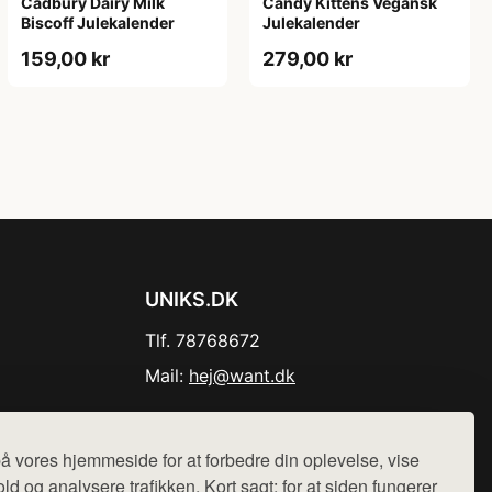
Cadbury Dairy Milk
Candy Kittens Vegansk
Biscoff Julekalender
Julekalender
159,00 kr
279,00 kr
UNIKS.DK
Tlf. 78768672
Mail:
hej@want.dk
Cookie- og privatlivspolitik
å vores hjemmeside for at forbedre din oplevelse, vise
ld og analysere trafikken. Kort sagt: for at siden fungerer