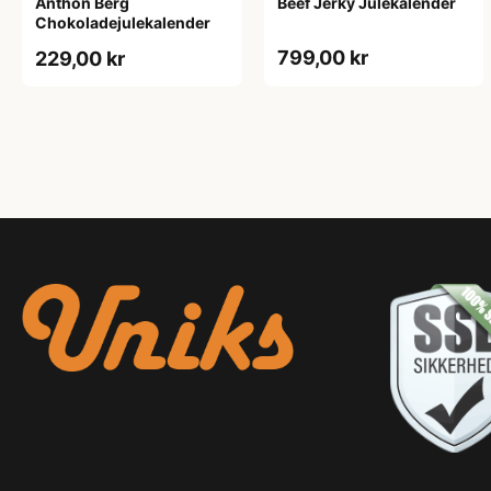
Anthon Berg
Beef Jerky Julekalender
Chokoladejulekalender
799,00 kr
229,00 kr