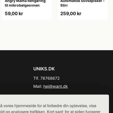
Angry Mama Rengøring
Automatisk sovsepisker -
til mikrobølgeovnen
Stirr
59,00 kr
259,00 kr
UNIKS.DK
Tlf. 78768672
Mail:
hej@want.dk
Cookie- og privatlivspolitik
å vores hjemmeside for at forbedre din oplevelse, vise
ld og analysere trafikken. Kort sagt: for at siden fungerer