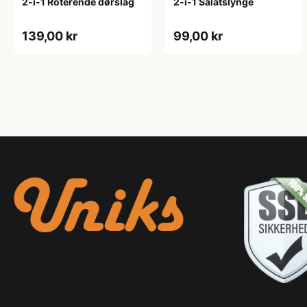
2-i-1 Roterende dørslag
2-i-1 Salatslynge
139,00 kr
99,00 kr