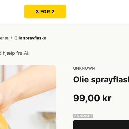
3 FOR 2
behør
/
Olie sprayflaske
 hjælp fra AI.
UNKNOWN
Olie sprayflas
99,00 kr