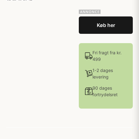
Køb her
Fri fragt fra kr.
499
1-2 dages
levering
90 dages
fortrydelsret