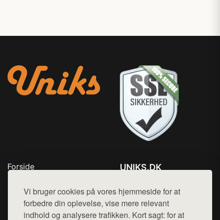
Forside
UNIKS.DK
Produkter
Tlf. 78768672
Top Rabatter
Vi bruger cookies på vores hjemmeside for at
Mail:
hej@want.dk
Kontakt
forbedre din oplevelse, vise mere relevant
indhold og analysere trafikken. Kort sagt: for at