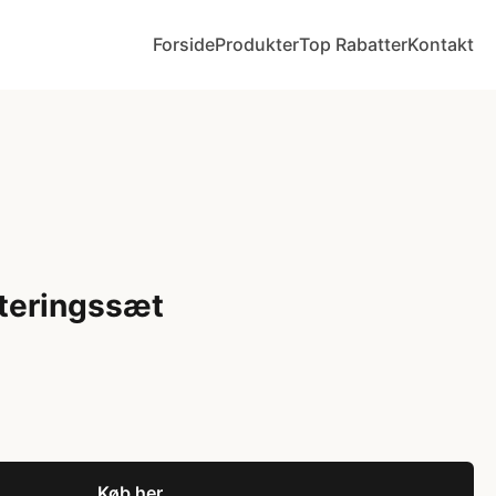
Forside
Produkter
Top Rabatter
Kontakt
teringssæt
Køb her