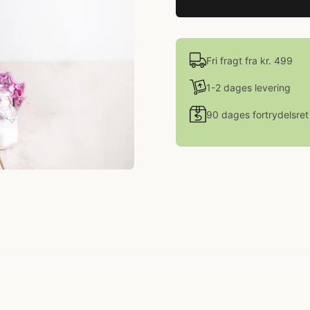
Fri fragt fra kr. 499
1-2 dages levering
90 dages fortrydelsret