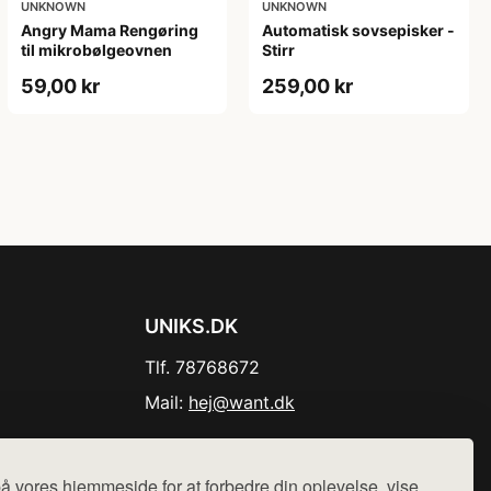
UNKNOWN
UNKNOWN
Angry Mama Rengøring
Automatisk sovsepisker -
til mikrobølgeovnen
Stirr
59,00 kr
259,00 kr
UNIKS.DK
Tlf. 78768672
Mail:
hej@want.dk
Cookie- og privatlivspolitik
å vores hjemmeside for at forbedre din oplevelse, vise