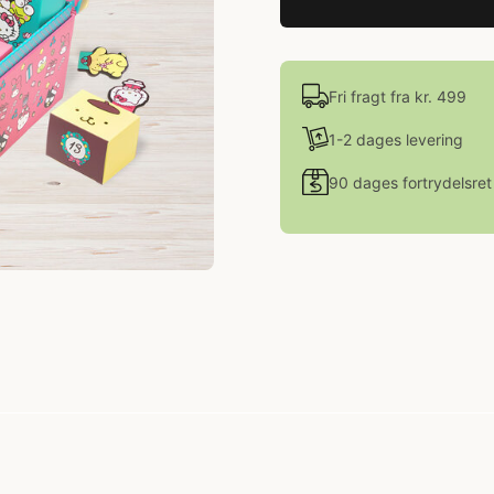
Fri fragt fra kr. 499
1-2 dages levering
90 dages fortrydelsret