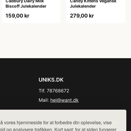
Cadbury Dairy Milk
Candy Kittens Vegansk
Biscoff Julekalender
Julekalender
159,00 kr
279,00 kr
UNIKS.DK
Tlf. 78768672
Mail:
hej@want.dk
Cookie- og privatlivspolitik
å vores hjemmeside for at forbedre din oplevelse, vise
ld og analysere trafikken. Kort sagt: for at siden fungerer