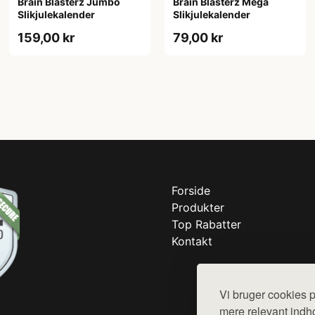
Brain Blasterz Jumbo
Brain Blasterz Mega
Slikjulekalender
Slikjulekalender
159,00 kr
79,00 kr
Forside
Produkter
Top Rabatter
Kontakt
Vi bruger cookies p
mere relevant indho