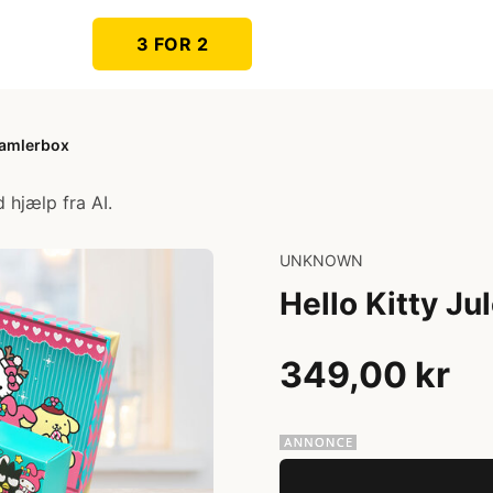
3 FOR 2
Samlerbox
 hjælp fra AI.
UNKNOWN
Hello Kitty J
349,00 kr