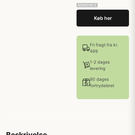
Køb her
Fri fragt fra kr.
499
1-2 dages
levering
90 dages
fortrydelsret
Beskrivelse