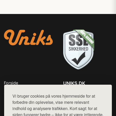
Forside
UNIKS.DK
Produkter
Tlf. 78768672
Top Rabatter
Vi bruger cookies på vores hjemmeside for at
Mail:
hej@want.dk
Kontakt
forbedre din oplevelse, vise mere relevant
indhold og analysere trafikken. Kort sagt: for at
Cookie- og privatlivspolitik
siden fungerer bedre – ikke for at være irriterende.