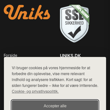
Forside
UNIKS.DK
Produkter
Tlf. 78768672
Top Rabatter
Vi bruger cookies på vores hjemmeside for at
Mail:
hej@want.dk
Kontakt
forbedre din oplevelse, vise mere relevant
indhold og analysere trafikken. Kort sagt: for at
Cookie- og privatlivspolitik
siden fungerer bedre – ikke for at være irriterende.
Cookie- og privatlivspolitik.
Denne side er en del af want.dk, der udgiver en række
Accepter alle