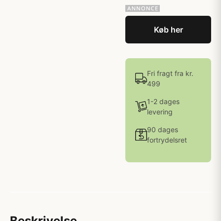
Køb her
Fri fragt fra kr.
499
1-2 dages
levering
90 dages
fortrydelsret
Beskrivelse