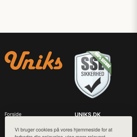
Forside
UNIKS.DK
Produkter
Tlf. 78768672
Top Rabatter
Vi bruger cookies på vores hjemmeside for at
Mail:
hej@want.dk
Kontakt
forbedre din oplevelse, vise mere relevant