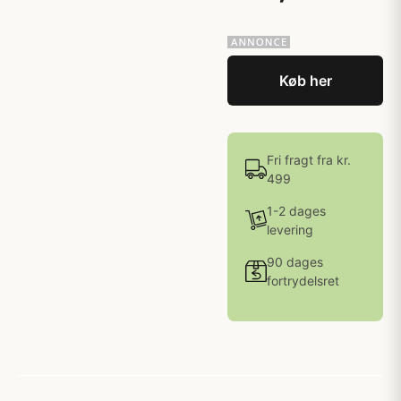
Køb her
Fri fragt fra kr.
499
1-2 dages
levering
90 dages
fortrydelsret