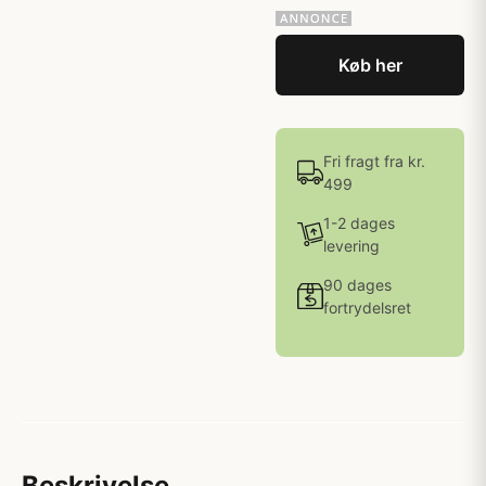
Køb her
Fri fragt fra kr.
499
1-2 dages
levering
90 dages
fortrydelsret
Beskrivelse