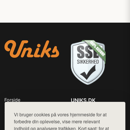
Forside
UNIKS.DK
Produkter
Tlf. 78768672
Top Rabatter
Vi bruger cookies på vores hjemmeside for at
Mail:
hej@want.dk
Kontakt
forbedre din oplevelse, vise mere relevant
indhold og analysere trafikken. Kort sagt: for at