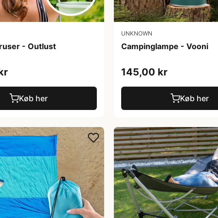
UNKNOWN
user - Outlust
Campinglampe - Vooni
kr
145,00 kr
Køb her
Køb her