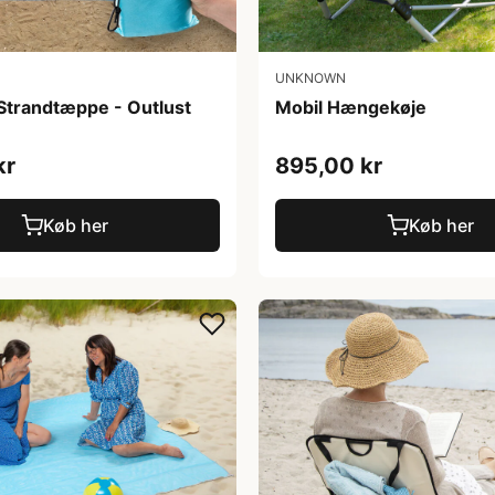
UNKNOWN
 Strandtæppe - Outlust
Mobil Hængekøje
kr
895,00 kr
Køb her
Køb her