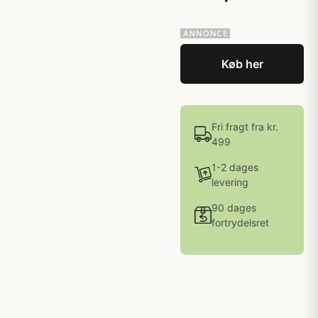
Køb her
Fri fragt fra kr.
499
1-2 dages
levering
90 dages
fortrydelsret