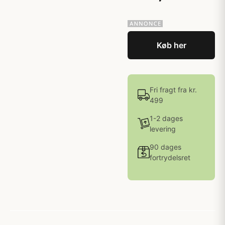
Køb her
Fri fragt fra kr.
499
1-2 dages
levering
90 dages
fortrydelsret