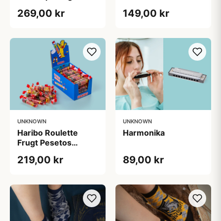
269,00 kr
149,00 kr
UNKNOWN
UNKNOWN
Haribo Roulette
Harmonika
Frugt Pesetos
Bland-selv-slik i
219,00 kr
89,00 kr
kasser1,2 kg