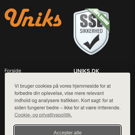
Forside
UNIKS.DK
Produkter
Tlf. 78768672
Top Rabatter
Vi bruger cookies på vores hjemmeside for at
Mail:
hej@want.dk
Kontakt
forbedre din oplevelse, vise mere relevant
indhold og analysere trafikken. Kort sagt: for at
Cookie- og privatlivspolitik
siden fungerer bedre – ikke for at være irriterende.
Cookie- og privatlivspolitik.
Denne side er en del af want.dk, der udgiver en række
Accepter alle