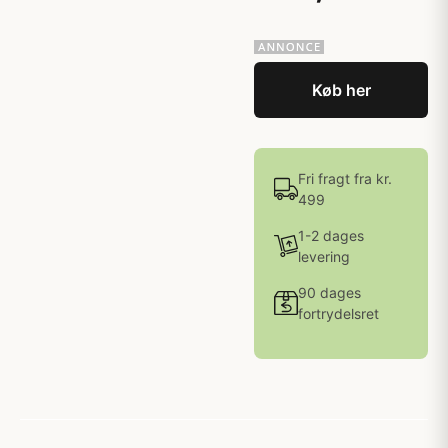
Køb her
Fri fragt fra kr.
499
1-2 dages
levering
90 dages
fortrydelsret