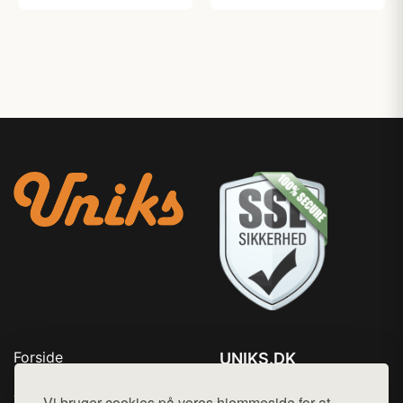
Forside
UNIKS.DK
Produkter
Tlf. 78768672
Top Rabatter
Vi bruger cookies på vores hjemmeside for at