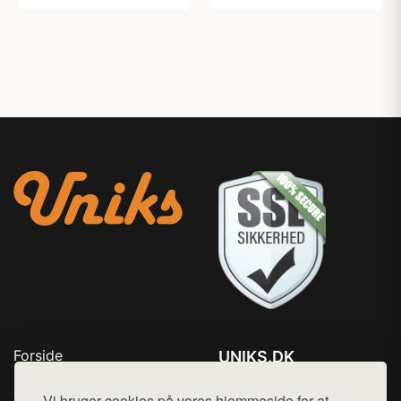
Forside
UNIKS.DK
Produkter
Tlf. 78768672
Top Rabatter
Vi bruger cookies på vores hjemmeside for at