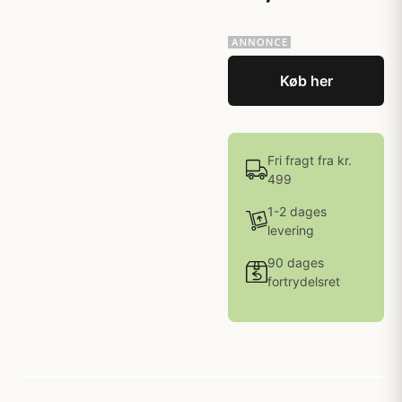
Køb her
Fri fragt fra kr.
499
1-2 dages
levering
90 dages
fortrydelsret