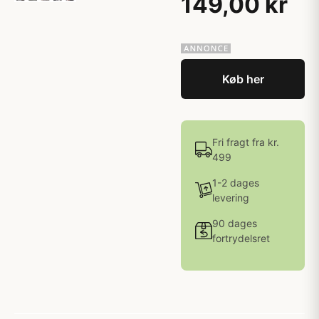
149,00 kr
Køb her
Fri fragt fra kr.
499
1-2 dages
levering
90 dages
fortrydelsret