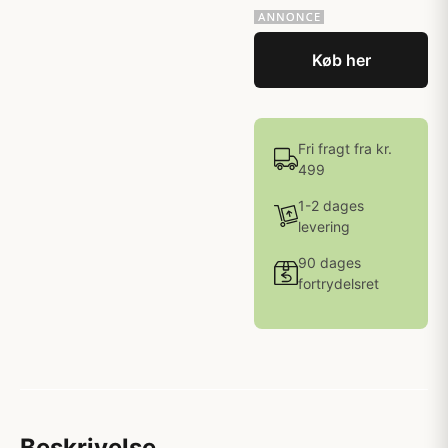
Køb her
Fri fragt fra kr.
499
1-2 dages
levering
90 dages
fortrydelsret
Beskrivelse