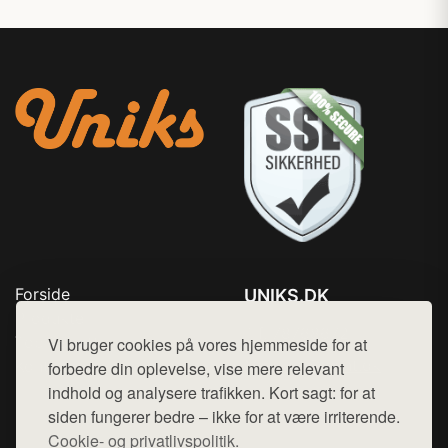
Forside
UNIKS.DK
Produkter
Tlf. 78768672
Top Rabatter
Vi bruger cookies på vores hjemmeside for at
Mail:
hej@want.dk
Kontakt
forbedre din oplevelse, vise mere relevant
indhold og analysere trafikken. Kort sagt: for at
Cookie- og privatlivspolitik
siden fungerer bedre – ikke for at være irriterende.
Cookie- og privatlivspolitik.