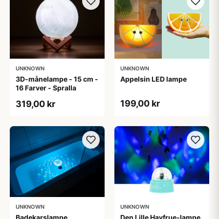
UNKNOWN
UNKNOWN
3D-månelampe - 15 cm -
Appelsin LED lampe
16 Farver - Spralla
199,00 kr
319,00 kr
UNKNOWN
UNKNOWN
Badekarslampe
Den Lille Havfrue-lampe