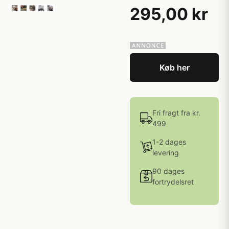
295,00 kr
Køb her
Fri fragt fra kr.
499
1-2 dages
levering
90 dages
fortrydelsret