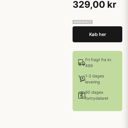
329,00 kr
Køb her
Fri fragt fra kr.
499
1-2 dages
levering
90 dages
fortrydelsret