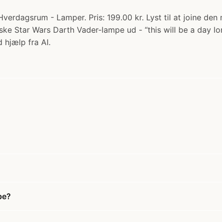
rdagsrum - Lamper. Pris: 199.00 kr. Lyst til at joine den mø
piske Star Wars Darth Vader-lampe ud - “this will be a day
 hjælp fra AI.
pe?