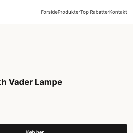
Forside
Produkter
Top Rabatter
Kontakt
rth Vader Lampe
Køb her