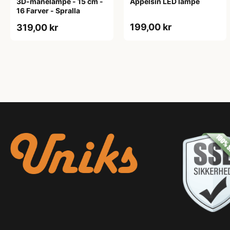
3D-månelampe - 15 cm -
Appelsin LED lampe
16 Farver - Spralla
199,00 kr
319,00 kr