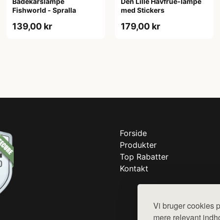
Badekarslampe
Den Lille Havfrue-lampe
Fishworld - Spralla
med Stickers
139,00 kr
179,00 kr
Forside
Produkter
Top Rabatter
Kontakt
Vi bruger cookies p
mere relevant indho