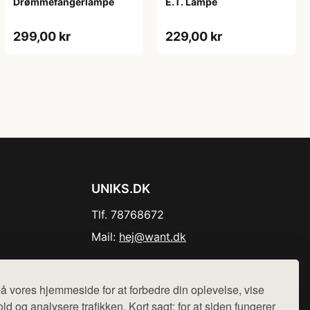
Drømmefangerlampe
E.T. Lampe
299,00 kr
229,00 kr
UNIKS.DK
Tlf. 78768672
Mail:
hej@want.dk
Cookie- og privatlivspolitik
å vores hjemmeside for at forbedre din oplevelse, vise
ld og analysere trafikken. Kort sagt: for at siden fungerer