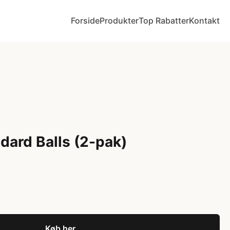
Forside
Produkter
Top Rabatter
Kontakt
dard Balls (2-pak)
Køb her