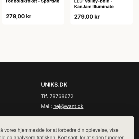
Fodboldkroket - SportMe
LED-Volley-bold -
KanJam Illuminate
279,00 kr
279,00 kr
UNIKS.DK
Tlf. 78768672
Mail:
hej@want.dk
Cookie- og privatlivspolitik
å vores hjemmeside for at forbedre din oplevelse, vise
ld og analysere trafikken. Kort sagt: for at siden fungerer