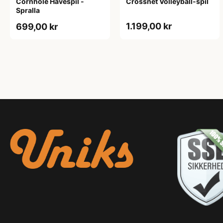
Cornhole Havespil -
Crossnet Volleyball-spil
Spralla
1.199,00 kr
699,00 kr