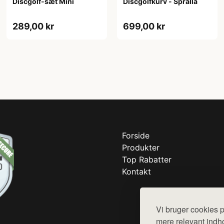
Discgolf-sæt Mini
Discgolfkurv - Spralla
289,00 kr
699,00 kr
Forside
Produkter
Top Rabatter
Kontakt
Vi bruger cookies p
mere relevant indho