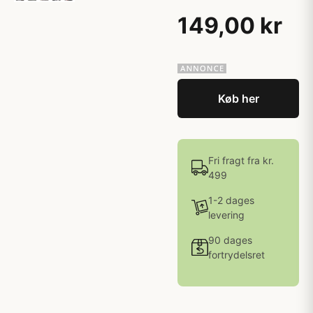
149,00 kr
Køb her
Fri fragt fra kr.
499
1-2 dages
levering
90 dages
fortrydelsret