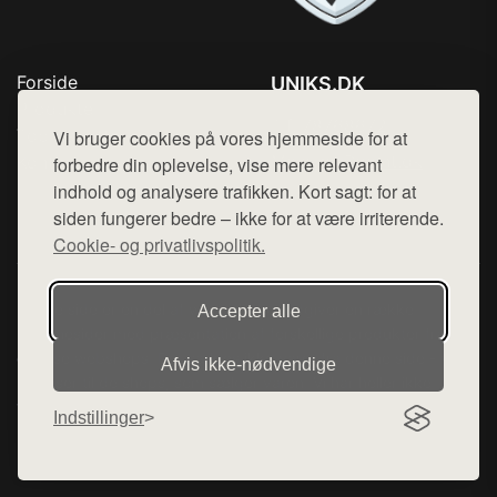
Forside
UNIKS.DK
Produkter
Tlf. 78768672
Top Rabatter
Vi bruger cookies på vores hjemmeside for at
Mail:
hej@want.dk
Kontakt
forbedre din oplevelse, vise mere relevant
indhold og analysere trafikken. Kort sagt: for at
Cookie- og privatlivspolitik
siden fungerer bedre – ikke for at være irriterende.
Cookie- og privatlivspolitik.
Denne side er en del af want.dk, der udgiver en række
Accepter alle
hjemmesider med præsentation af forskellige produkter fra
diverse webshops. Der sælges ikke varer fra denne side - vi
Afvis ikke‑nødvendige
henviser til de shops, som sælger varen. Vi har heller ikke
varerne på lager.
Indstillinger
© 2026 uniks.dk. Alle rettigheder forbeholdes.