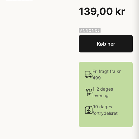
139,00 kr
Køb her
Fri fragt fra kr.
499
1-2 dages
levering
90 dages
fortrydelsret