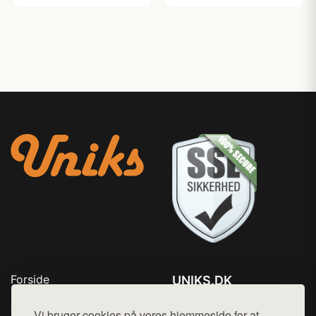
Forside
UNIKS.DK
Produkter
Tlf. 78768672
Top Rabatter
Vi bruger cookies på vores hjemmeside for at