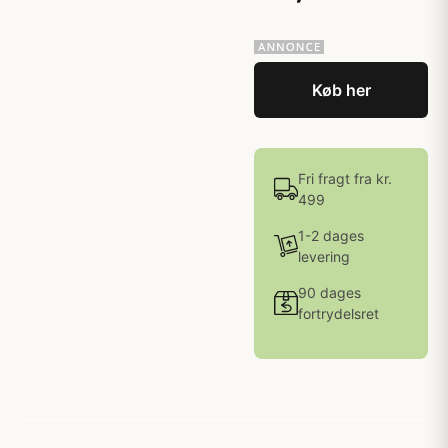
Køb her
Fri fragt fra kr.
499
1-2 dages
levering
90 dages
fortrydelsret