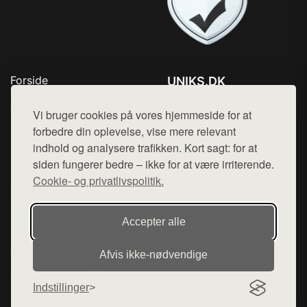
Forside
UNIKS.DK
Produkter
Tlf. 78768672
Top Rabatter
Vi bruger cookies på vores hjemmeside for at
Mail:
hej@want.dk
Kontakt
forbedre din oplevelse, vise mere relevant
indhold og analysere trafikken. Kort sagt: for at
Cookie- og privatlivspolitik
siden fungerer bedre – ikke for at være irriterende.
Cookie- og privatlivspolitik.
Denne side er en del af want.dk, der udgiver en række
Accepter alle
hjemmesider med præsentation af forskellige produkter fra
diverse webshops. Der sælges ikke varer fra denne side - vi
Afvis ikke‑nødvendige
henviser til de shops, som sælger varen. Vi har heller ikke
varerne på lager.
Indstillinger