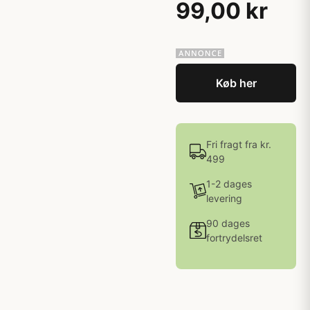
99,00 kr
Køb her
Fri fragt fra kr.
499
1-2 dages
levering
90 dages
fortrydelsret