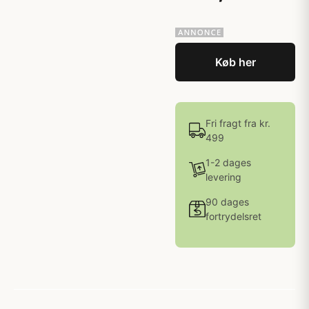
Køb her
Fri fragt fra kr.
499
1-2 dages
levering
90 dages
fortrydelsret