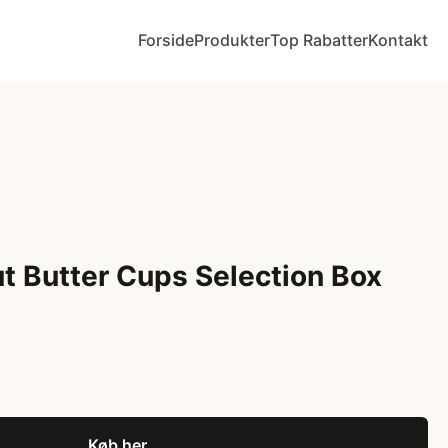
Forside
Produkter
Top Rabatter
Kontakt
t Butter Cups Selection Box
Køb her