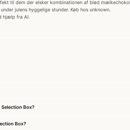
fekt til dem der elsker kombinationen af blød mælkechokol
d under julens hyggelige stunder. Køb hos unknown.
 hjælp fra AI.
s Selection Box?
lection Box?