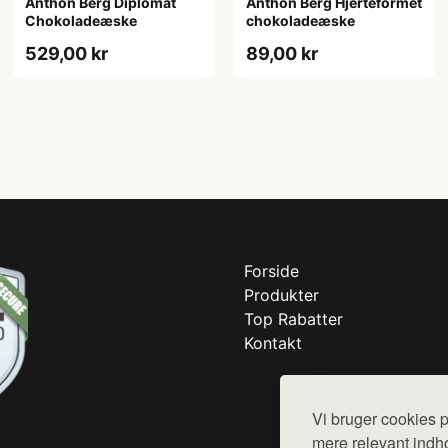
Anthon Berg Diplomat
Anthon Berg Hjerteformet
Chokoladeæske
chokoladeæske
529,00 kr
89,00 kr
Forside
Produkter
Top Rabatter
Kontakt
Vi bruger cookies p
mere relevant indho