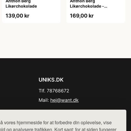
Anthon Berg
Anthon Berg
Likørchokolade
Likørchokolade -
Cocktails
139,00 kr
169,00 kr
UNIKS.DK
Tlf. 78768672
Mail:
hej@want.dk
Cookie- og privatlivspolitik
å vores hjemmeside for at forbedre din oplevelse, vise
ld og analysere trafikken. Kort sagt: for at siden fungerer