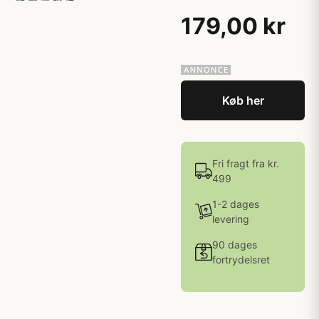
179,00 kr
Køb her
Fri fragt fra kr.
499
1-2 dages
levering
90 dages
fortrydelsret