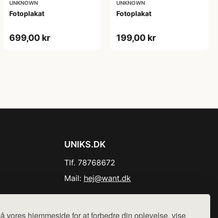
UNKNOWN
UNKNOWN
Fotoplakat
Fotoplakat
699,00 kr
199,00 kr
UNIKS.DK
Tlf. 78768672
Mail:
hej@want.dk
Cookie- og privatlivspolitik
å vores hjemmeside for at forbedre din oplevelse, vise