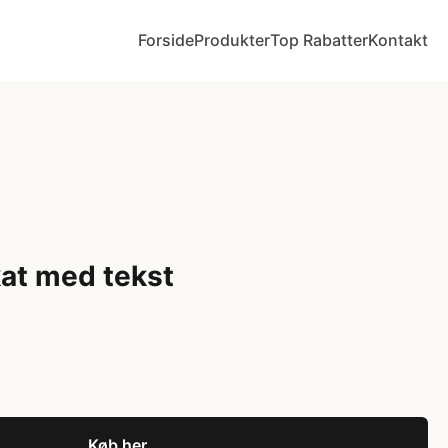
Forside
Produkter
Top Rabatter
Kontakt
kat med tekst
Køb her