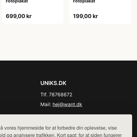
Fotoplakat
Fotoplakat
699,00 kr
199,00 kr
UNIKS.DK
Tlf. 78768672
Mail:
hej@want.dk
Cookie- og privatlivspolitik
å vores hjemmeside for at forbedre din oplevelse, vise
ld og analysere trafikken. Kort sagt: for at siden fungerer