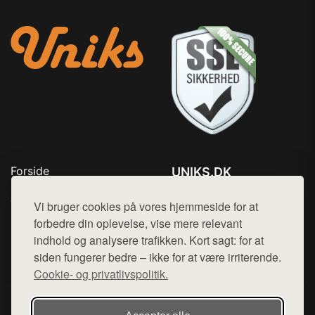
Forside
UNIKS.DK
Produkter
Tlf. 78768672
Top Rabatter
Vi bruger cookies på vores hjemmeside for at
Mail:
hej@want.dk
Kontakt
forbedre din oplevelse, vise mere relevant
indhold og analysere trafikken. Kort sagt: for at
Cookie- og privatlivspolitik
siden fungerer bedre – ikke for at være irriterende.
Cookie- og privatlivspolitik.
Denne side er en del af want.dk, der udgiver en række