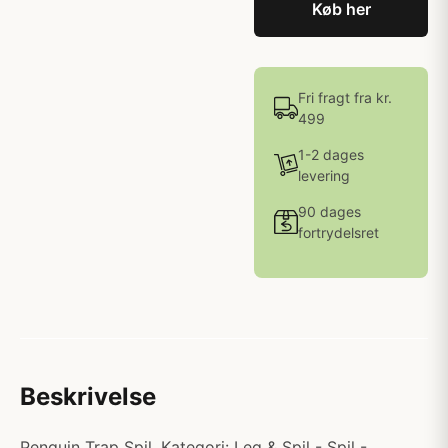
Køb her
Fri fragt fra kr.
499
1-2 dages
levering
90 dages
fortrydelsret
Beskrivelse
Penguin Trap Spil. Kategori: Leg & Spil - Spil -