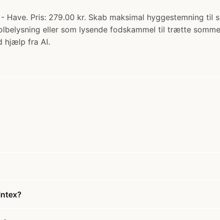
 - Have. Pris: 279.00 kr. Skab maksimal hyggestemning ti
lbelysning eller som lysende fodskammel til trætte somm
 hjælp fra AI.
Intex?