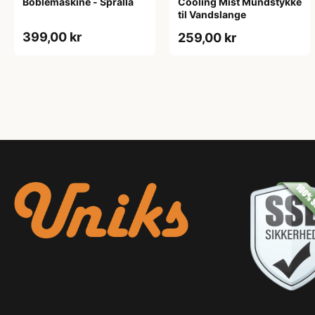
Boblemaskine - Spralla
Cooling Mist Mundstykke
til Vandslange
399,00 kr
259,00 kr