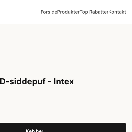
Forside
Produkter
Top Rabatter
Kontakt
D-siddepuf - Intex
Køb her