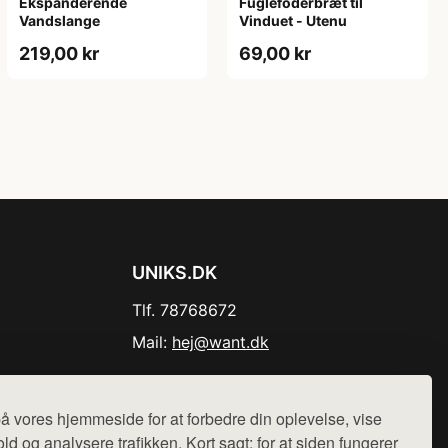
Ekspanderende
Fuglefoderbræt til
Vandslange
Vinduet - Utenu
219,00 kr
69,00 kr
UNIKS.DK
Tlf. 78768672
Mail:
hej@want.dk
Cookie- og privatlivspolitik
å vores hjemmeside for at forbedre din oplevelse, vise
ld og analysere trafikken. Kort sagt: for at siden fungerer