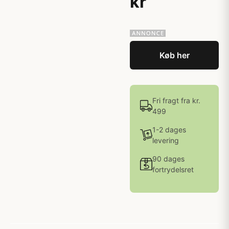
kr
Køb her
Fri fragt fra kr.
499
1-2 dages
levering
90 dages
fortrydelsret