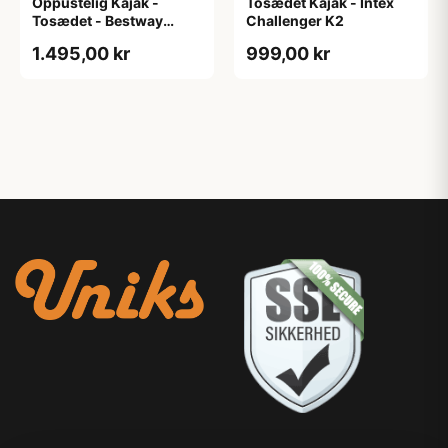
Oppustelig Kajak -
Tosædet Kajak - Intex
Tosædet - Bestway
Challenger K2
Hydro-Force Ventura X2
1.495,00 kr
999,00 kr