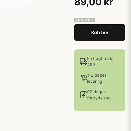
89,00 kr
Køb her
Fri fragt fra kr.
499
1-2 dages
levering
90 dages
fortrydelsret