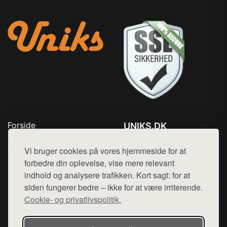
Forside
UNIKS.DK
Produkter
Tlf. 78768672
Top Rabatter
Vi bruger cookies på vores hjemmeside for at
Mail:
hej@want.dk
Kontakt
forbedre din oplevelse, vise mere relevant
indhold og analysere trafikken. Kort sagt: for at
Cookie- og privatlivspolitik
siden fungerer bedre – ikke for at være irriterende.
Cookie- og privatlivspolitik.