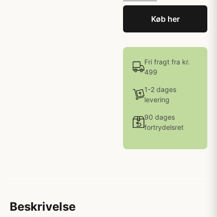
Køb her
Fri fragt fra kr.
499
1-2 dages
levering
90 dages
fortrydelsret
Beskrivelse