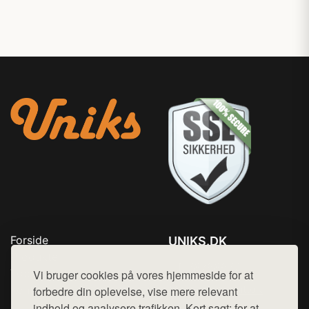
Forside
UNIKS.DK
Produkter
Tlf. 78768672
Top Rabatter
Vi bruger cookies på vores hjemmeside for at
Mail:
hej@want.dk
Kontakt
forbedre din oplevelse, vise mere relevant
indhold og analysere trafikken. Kort sagt: for at