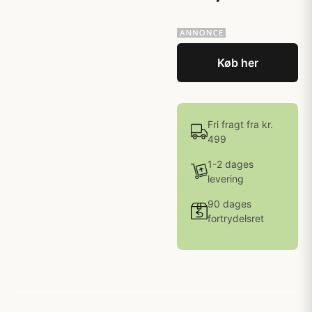
Køb her
Fri fragt fra kr.
499
1-2 dages
levering
90 dages
fortrydelsret