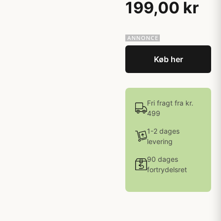
199,00 kr
Køb her
Fri fragt fra kr.
499
1-2 dages
levering
90 dages
fortrydelsret