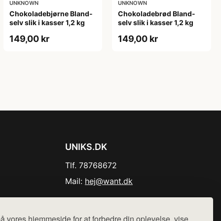
UNKNOWN
UNKNOWN
Chokoladebjørne Bland-
Chokoladebrød Bland-
selv slik i kasser 1,2 kg
selv slik i kasser 1,2 kg
149,00 kr
149,00 kr
UNIKS.DK
Tlf. 78768672
Mail:
hej@want.dk
Cookie- og privatlivspolitik
å vores hjemmeside for at forbedre din oplevelse, vise