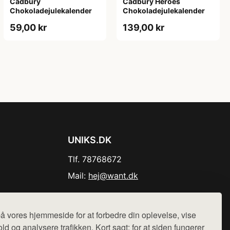
Cadbury
Cadbury Heroes
Chokoladejulekalender
Chokoladejulekalender
59,00 kr
139,00 kr
UNIKS.DK
Tlf. 78768672
Mail:
hej@want.dk
Cookie- og privatlivspolitik
å vores hjemmeside for at forbedre din oplevelse, vise
ld og analysere trafikken. Kort sagt: for at siden fungerer