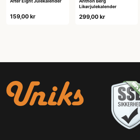
After Eight Julekalender
Anthon Berg
Likørjulekalender
159,00 kr
299,00 kr