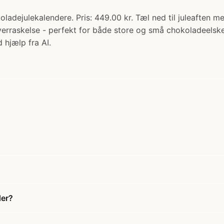
oladejulekalendere. Pris: 449.00 kr. Tæl ned til juleaften m
overraskelse - perfekt for både store og små chokoladeels
 hjælp fra AI.
der?