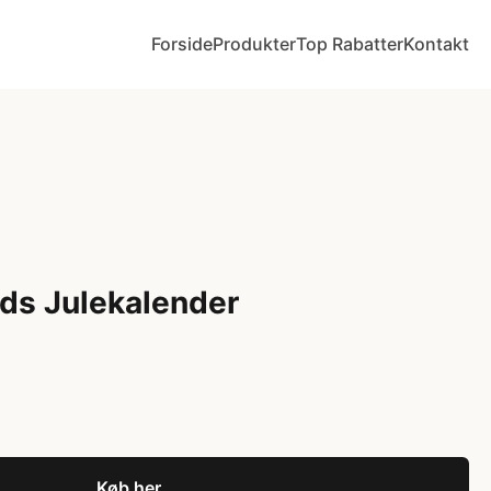
Forside
Produkter
Top Rabatter
Kontakt
nds Julekalender
Køb her