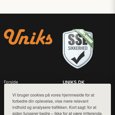
Forside
UNIKS.DK
Produkter
Tlf. 78768672
Top Rabatter
Vi bruger cookies på vores hjemmeside for at
Mail:
hej@want.dk
Kontakt
forbedre din oplevelse, vise mere relevant
indhold og analysere trafikken. Kort sagt: for at
Cookie- og privatlivspolitik
siden fungerer bedre – ikke for at være irriterende.