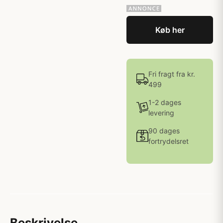
Køb her
Fri fragt fra kr.
499
1-2 dages
levering
90 dages
fortrydelsret
Beskrivelse