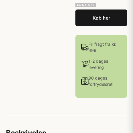
Køb her
Fri fragt fra kr.
499
1-2 dages
levering
90 dages
fortrydelsret
Beskrivelse