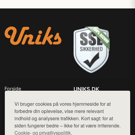
Forside
UNIKS.DK
Produkter
Tlf. 78768672
Top Rabatter
Vi bruger cookies på vores hjemmeside for at
Mail:
hej@want.dk
Kontakt
forbedre din oplevelse, vise mere relevant
indhold og analysere trafikken. Kort sagt: for at
Cookie- og privatlivspolitik
siden fungerer bedre – ikke for at være irriterende.
Cookie- og privatlivspolitik.