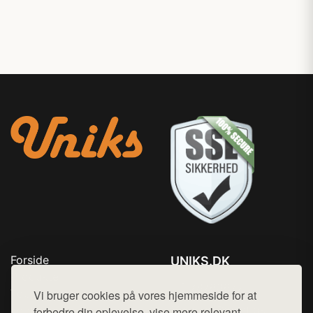
Forside
UNIKS.DK
Produkter
Tlf. 78768672
Top Rabatter
Vi bruger cookies på vores hjemmeside for at
Mail:
hej@want.dk
Kontakt
forbedre din oplevelse, vise mere relevant