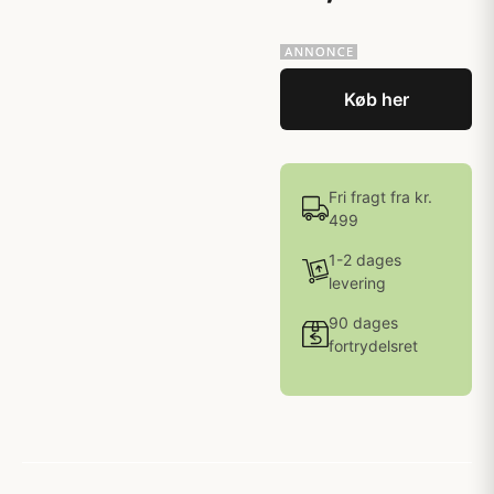
Køb her
Fri fragt fra kr.
499
1-2 dages
levering
90 dages
fortrydelsret