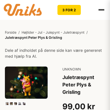
3 FOR 2
Forside
/
Højtider - Jul - Julepynt - Juletræspynt
/
Juletræspynt Peter Plys & Grisling
Dele af indholdet på denne side kan være genereret
med hjælp fra AI.
UNKNOWN
Juletræspynt
Peter Plys &
Grisling
99,00 kr