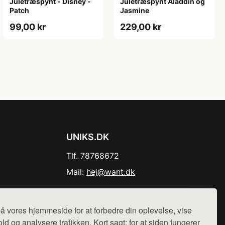
Juletræspynt - Disney -
Juletræspynt Aladdin og
Patch
Jasmine
99,00 kr
229,00 kr
UNIKS.DK
Tlf. 78768672
Mail:
hej@want.dk
Cookie- og privatlivspolitik
å vores hjemmeside for at forbedre din oplevelse, vise
ld og analysere trafikken. Kort sagt: for at siden fungerer